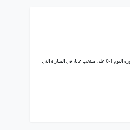
كانساس سيتي في 4 يوليو/وام/ أكمل منتخب كولومبيا عقد المتأهلين لدور الـ 16 ببطولة كأس العالم لكرة القدم، عقب فوزه اليوم 1-0 على منتخب غانا، في المباراة التي