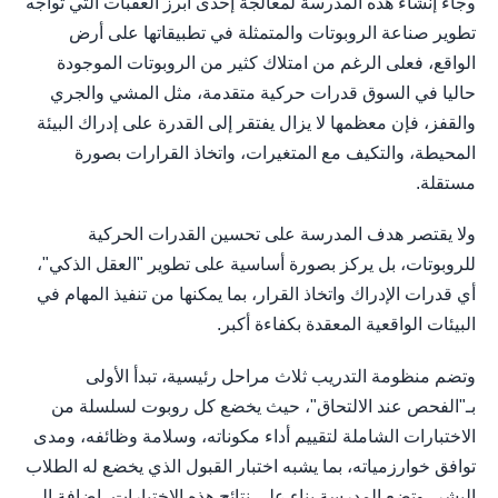
وجاء إنشاء هذه المدرسة لمعالجة إحدى أبرز العقبات التي تواجه
تطوير صناعة الروبوتات والمتمثلة في تطبيقاتها على أرض
الواقع، فعلى الرغم من امتلاك كثير من الروبوتات الموجودة
حاليا في السوق قدرات حركية متقدمة، مثل المشي والجري
والقفز، فإن معظمها لا يزال يفتقر إلى القدرة على إدراك البيئة
المحيطة، والتكيف مع المتغيرات، واتخاذ القرارات بصورة
مستقلة.
ولا يقتصر هدف المدرسة على تحسين القدرات الحركية
للروبوتات، بل يركز بصورة أساسية على تطوير "العقل الذكي"،
أي قدرات الإدراك واتخاذ القرار، بما يمكنها من تنفيذ المهام في
البيئات الواقعية المعقدة بكفاءة أكبر.
وتضم منظومة التدريب ثلاث مراحل رئيسية، تبدأ الأولى
بـ"الفحص عند الالتحاق"، حيث يخضع كل روبوت لسلسلة من
الاختبارات الشاملة لتقييم أداء مكوناته، وسلامة وظائفه، ومدى
توافق خوارزمياته، بما يشبه اختبار القبول الذي يخضع له الطلاب
البشر، وتضع المدرسة بناء على نتائج هذه الاختبارات، إضافة إلى