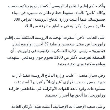
وأكد حاكم إقليم لينينجراد الروسي ألكسندر دروزدينكو، بحسب
وكالة "تاس" للأنباء، سقوط حطام طائرات مسيرة في ميناء
فيسوتسك، فيما أعلنت وزارة الدفاع الروسية اعتراض 389
طائرة مسيرة أوكرانية في مناطق متفرقة من البلاد.
على الجانب الآخر، أسفرت الهجمات الروسية المكثفة على إقليم
زابوريجيا عن مقتل شخصين وإصابة 39 آخرين، وأوضح إيفان
فيدوروف، رئيس الإدارة العسكرية الإقليمية في زابوريجيا، أن
المنطقة تعرضت لأكثر من 1100 هجوم جوي ومدفعي استهدف
مواقع سكنية وبنى تحتية مدنية.
وفي سياق متصل، أعلنت وزارة الدفاع الروسية تنفيذ غارات
جوية بمسيرات من طرازي "غيران-4" و"غيربيرا" استهدفت
مستودعات وقود تابعة للقوات الأوكرانية في مقاطعتي خاركيف
وزابوريجيا، ما ألحق بها أضرارا جسيمة.
وعلى صعيد الإحصاءات الإجمالية، أعلنت هيئة الأركان العامة