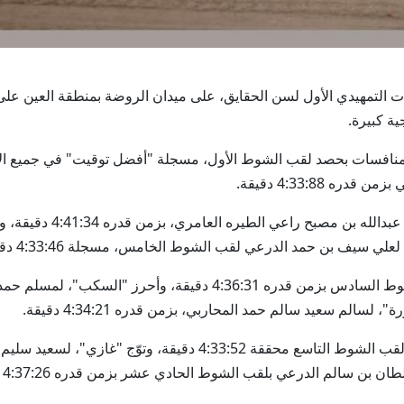
 4:33:88 دقيقة.
وذهبت صدارة الشوط الثال
وحققت "منعوته"، لأحمد ناصر المنصوري لقب الشوط السادس بزمن قدره 31
وأحرزت "عسيله" لحمد الريس بن مثيش العامري لقب الشوط التاسع مح