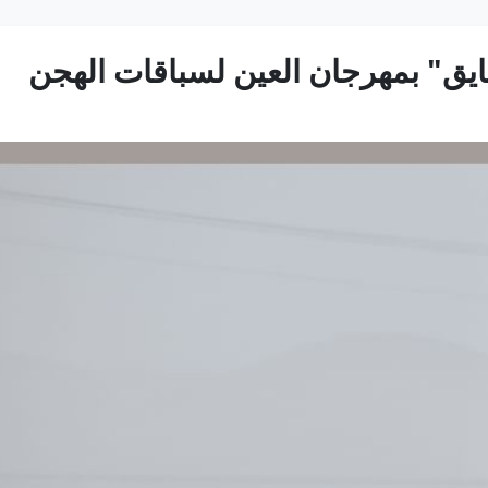
ايق" بمهرجان العين لسباقات الهجن