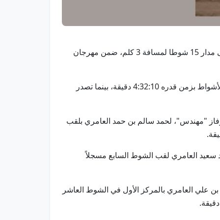
العين في 5 يوليو/ وام/ انطلقت صباح اليوم منافسات التمهيدي الأول لسن الحقايق، على ميدان الروضة بمنطقة العين على مدار 15 شوطا لمسافة 3 كلم، ضمن مهرجان
افتتحت "الشايبه" لمطر حمد بن محسن الفلاحي المنافسات بحصد لقب الشوط الأول، مسجلة "أفضل توقيت" في جميع الأشواط بزمن قدره 4:32:10 دقيقة، بينما تصدر
ث إلى "سهره"، لغصاب عبدالله بن مصبح راعي الطيره العامري، بزمن قدره 4:41:34 دقيقة، وفاز "مهندس"، لحمد سالم بن حمد العامري بلقب
4:36: دقيقة، وأحرز "السكب"، لمسلم حمد سعيد العامري لقب الشوط السابع مسجلاً
ققة 4:33:52 دقيقة، وتوّج "غازي"، لسعيد سليم بن علي العامري بالمركز الأول في الشوط العاشر