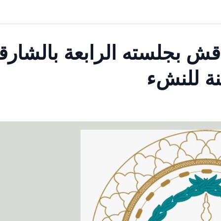
اقش بجلسته الرابعة بالشارق
منة للنشء