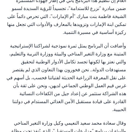
العام إن تنظيم هذا البرنامج يأتي في إطار جهودنا المستمرة
ضمن مبادرة "نزرع للاستدامة"، تجسيداً للرؤية السديدة لسمو
الشيخة فاطمة بنت مبارك "أم الإمارات"، التي تحرص دائماً على
تمكين ابنة الإمارات وتزويدها بالمعارف والأدوات التي تجعل منها
ركيزة أساسية في مسيرة التنمية.
وأضافت أن البرنامج يمثل ثمرة نموذجية لشراكتنا الإستراتيجية
المتينة مع وزارة التغير المناخي والبيئة ووزارة التربية والتعليم،
والتي نعتز بها لكونها تجسد تكامل الأدوار الوطنية لتحقيق
مستهدفات الدولة.. نحن فخورون بهذا التعاون الذي لم يقتصر
على نقل المعرفة الزراعية الحديثة لفتياتنا فحسب، بل أسهم في
غرس قيم العمل الوطني الجماعي لديهن، ونحن على ثقة بأن
هذه الشراكة ستثمر عن إعداد جيل من الكفاءات النسائية
القادرة على قيادة مستقبل الأمن الغذائي المستدام في دولتنا
الحبيبة.
وقال سعادة محمد سعيد النعيمي وكيل وزارة التغير المناخي
والبيئة إن برنامج "مزارعات المستقبل"، الذي يُنفذ تحت مظلة