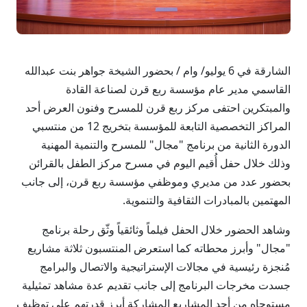
الشارقة في 6 يوليو/ وام / بحضور الشيخة جواهر بنت عبدالله
القاسمي مدير عام مؤسسة ربع قرن لصناعة القادة
والمبتكرين احتفى مركز ربع قرن للمسرح وفنون العرض أحد
المراكز التخصصية التابعة للمؤسسة بتخريج 12 من منتسبي
الدورة الثانية من برنامج "مجال" للمسرح والتنمية المهنية
وذلك خلال حفل أُقيم اليوم في مسرح مركز الطفل بالقرائن
بحضور عدد من مديري وموظفي مؤسسة ربع قرن، إلى جانب
المهتمين بالمبادرات الثقافية والتنموية.
وشاهد الحضور خلال الحفل فيلماً وثائقياً وثّق رحلة برنامج
"مجال" وأبرز محطاته كما استعرض المنتسبون ثلاثة مشاريع
مُنجزة رئيسية في مجالات الإستراتيجية والاتصال والبرامج
جسدت مخرجات البرنامج إلى جانب تقديم عدة مشاهد تمثيلية
مستوحاه من أحد المشاريع المشاركة أبرز قدرتهم على توظيف