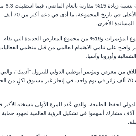
تصميم الأعمال، في العام 2025، ما يزيد على 49
زائر، بزيادة قدرها 17% مقارنة بالعام 2024، وهي النسبة الأعلى في تاريخ المجموعة، ما أدى في دعم أكثر من 70 ألف
لمساندة الأخرى.
واستضاف مركز أدنيك أبوظبي ما يزيد على 77% من مجموع المؤتمرات و19% من مجموع المعارض الجديدة التي تقام
 واضح على تنامي الاهتمام العالمي من قبل منظمي الفعاليات
شمالية وأوروبا وآسيا.
على الإطلاق من معرض ومؤتمر أبوظبي الدولي للبترول "أديبك"، والتي
حطمت الأرقام القياسية السابقة للحضور، بعدما استقطبت 70 ألف زائر في يوم واحد، في إنجاز غير مسبوق لكلٍ من
لدولي لحفظ الطبيعة، والذي عُقد للمرة الأولى بنسخته الأكبر 
منطقة الشرق الأوسط وشمال أفريقيا، حيث استقطب 10 آلاف مشارك أسهموا في تشكيل الرؤية العالمية لجهود حماية
لة.