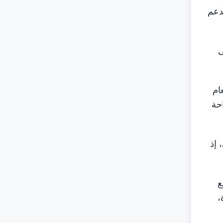
دعم
ى
عام
سياحة
ي، إذ
 365 في التوسع
،