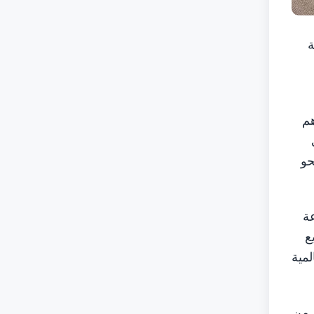
ة
ارنةً بـ 8.5 مليار درهم
حو
عة
ع
لمية
ئياً آخر من