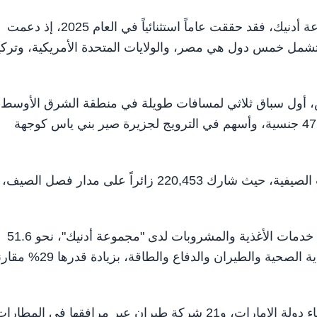
أما "كابيتال 360 لتجارب الفعاليات"، الذراع الخدمية لمجموعة أدنيك، فقد حققت عاماً استثنائياً في العام 2025، إذ دعمت
لدولية لتشمل خمس دول هي مصر، والولايات المتحدة الأمريكية، وتركي
، أول سباق ثلاثي لمسافات طويلة في منطقة الشرق الأوسط
وشمال إفريقيا، والذي استقبل أكثر من 3,500 رياضي من 47 جنسية، وأسهم في الترويج لجزيرة صير بني ياس كوجهة
كما نظمت "كابيتال 360" أكبر نسخة من أبوظبي للرياضات الصيفية، حيث شارك 220,453 زائراً على مدار فصل الصيف،
من جهتها، قدمت "كابيتال للضيافة"، الذراع المتخصصة في خدمات الأغذية والمشروبات لدى "مجموعة أدنيك"، نحو 51.6
مليون وجبة في عام 2025 عبر قطاعات رئيسية مثل الرعاية الصحية والطيران والدفاع والطاقة، بزي
وقدمت الشركة خدماتها إلى 29 مستشفى في مختلف أنحاء دولة الإمارات، و21 شركة طيران عبر مرافقها في المطا