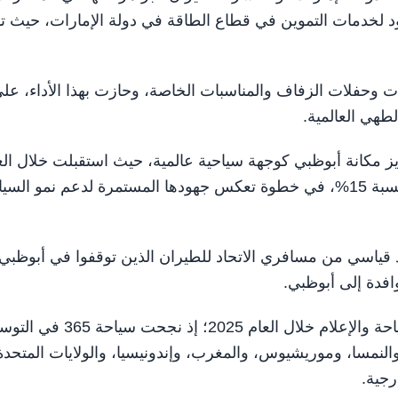
ود لخدمات التموين في قطاع الطاقة في دولة الإمارات، حيث ت
شمل حفلات الشركات وحفلات الزفاف والمناسبات الخاصة، وحازت بهذا الأداء، عل
هي العالمية.
 أدنيك، تعزيز مكانة أبوظبي كوجهة سياحية عالمية، حيث استقبلت خلال ال
2025 أكثر من 330 ألف مسافر، مع زيادة عدد متعامليها بنسبة 15%، في خطوة تعكس جهودها المستمرة لدعم نمو ال
ا، قدّمت "سياحة 365" خدماتها لعدد قياسي من مسافري الاتحاد للطيران الذين توقفوا في أبوظب
وواصلت المجموعة تعزيز حضورها العالمي في قطاع السياحة والإعلام خلال العام 2025؛ إذ نجحت سياحة
النمسا، وموريشيوس، والمغرب، وإندونيسيا، والولايات المتحدة
رجية.