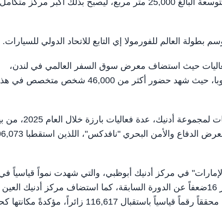
وفي الوقت نفسه، استكمل مركز "إكسل لندن" مشروع التوسعة البالغ 25,000 متر مربع، ليصبح بذلك أكبر مركز متكامل
 بطولة العالم للفورمولا إي التابع للاتحاد الدولي للسيارات.
لفعاليات حيث استضاف معرض سوق السفر العالمي في لندن،
الحدث الأكبر للشركات العاملة في مجال السياحة في أوروبا، حيث شهد حضور أكثر من 46,000 شخص متخصص في ه
ونظمت كابيتال للفعاليات، الذراع المتخصصة بإدارة الفعاليات لمجموعة أدنيك، عدة فعال
النسخة الأكبر في تاريخ معرض الدفاع الدولي "آيدكس" ومعرض الدفاع والأمن البحري "ن
إمارات" في مركز أدنيك أبوظبي، والتي شهدت نمواً قياسياً في
حجم الحدث بنسبة 300% وزيادة في عدد العارضين بمقدار 16ضعفاً عن الدورة السابقة، كما استضاف مركز أدنيك العين
النسخة الأولى من معرض العين الدولي للصيد والفروسية، محققاً رقماً قياسياً باستقبال 116,617 زائراً، مؤكد