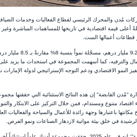
إحدى شركات مُدن والمحرك الرئيسي لقطاع الفعاليات وخدمات الضياف
، نتائج استثنائية وقياسية في عام 2025، مسجلةً أعلى قيمة اقتصادية في تاريخها للمساهمات المباشرة وغير
ر قطاعات أعمالها الست.
وارتفعت القيمة الاقتصادية المضافة للمجموعة لتتجاوز الـ 9.2 مليار درهم، مسجّلة نمواً بنسبة 8% مق
ة الأعمال والترفيه، كما أسهمت المجموعة في استحداث ما يزيد على
حفيز النمو الاقتصادي ودعم التوجه الإستراتيجي لدولة الإمارات ن
مُدن القابضة" إن هذه النتائج الاستثنائية التي حققتها مجمو
ء اقتصاد متنوع ومستدام، فمن خلال التركيز على الابتكار والتنوي
مكانتها باعتبارها وجهة رائدة للأعمال والسياحة والفعاليات العا
الرشيدة في خلق بيئة مواتية لازدهار الصناعات ونمو الفرص.
وقال بيل أوريجان، الرئيس التنفيذي لمجموعة "مُدن القابضة": إنه في عام 2025، حققت مجموعة أدنيك عاماً استثنا