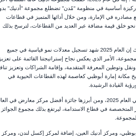
ها ركيزة أساسية في منظومة "مٌدن" تضطلع مجموعة "أدنيك" بدو
 مصادره في الإمارة، ومن خلال أدائها المتميز في قطاعات
 نحو خلق قيمة مضافة عبر العديد من القطاعات، لترسخ بذلك
وقال حميد مطر الظاهري، الرئيس التنفيذي لمجموعة أدنيك إن العام 2025 شهد تسجيل معدلات نمو قياسية في جميع
مجموعة، الأمر الذي يعكس نجاح إستراتيجتنا القائمة على تعزيز
ونقل وتوطين المعرفة المتقدمة، وإقامة الشراكات وتعزيز تناف
خ مكانة إمارة أبوظبي كعاصمة لهذه القطاعات الحيوية في
ؤية القيادة الرشيدة.
يذكر أن مجموعة أدنيك حصدت 19 جائزة دولية مرموقة في العام 2025، ومن أبرزها جائزة أفضل مركز معارض في ال
ئز المتخصصة في قطاع الاستدامة، ليرتفع بذلك مجموع الجوائز
وظبي، ومركز أدنيك العين، إضافة لمركز إكسل لندن، ومركز