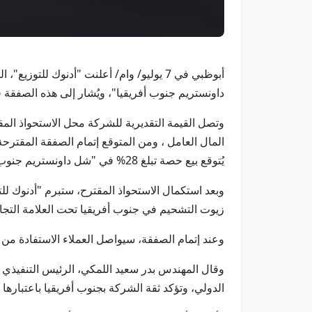
أبوظبي في 7 يوليو/ وام/ أعلنت "أدنوك 
داونستريم جنوب أفريقيا"، ويُشار إلى هذه الصفقة في
يُتوقع بيع حصة تبلغ 28% في "شل داونستريم جنوب أفريقيا" إلى شريك محلي، وفق ما تقتضيه تشريعات التمكين الاقتصادي الشامل في جنوب أفريقيا.
وبعد استكمال الاستحواذ المقترح، ستبرم "أدنوك لل
زيوت التشحيم في جنوب أفريقيا تحت العلامة التجا
وعند إتمام الصفقة، سيواصل العملاء الاستفادة من ا
وقال المهندس بدر سعيد اللمكي، الرئيس التنفيذي لأ
الدولي، وتؤكد ثقة الشركة بجنوب أفريقيا باعتبارها