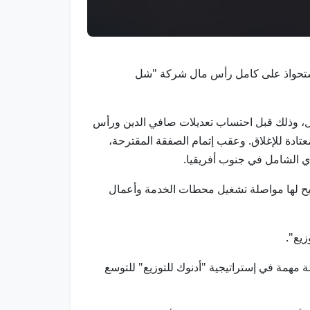
نغ" للاستحواذ على كامل رأس مال شركة "شل
حواذ المقترح إلى 1 مليار دولار على أساس الاستحواذ على 100% من رأس المال، وذلك قبل احتساب تعديلات صافي الدين ورأس
موافقات التنظيمية والشروط المعتادة للإغلاق. وعقب إتمام الصفقة المقترحة،
تُتيح لها مواصلة تشغيل محطات الخدمة وأعمال
زيع".
ة مهمة في إستراتيجية "أدنوك للتوزيع" للتوسع