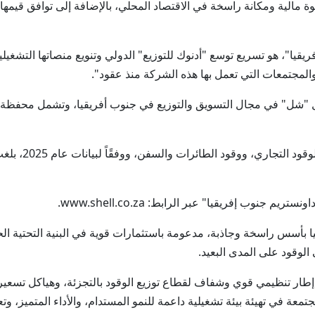
 مالية ومكانة راسخة في الاقتصاد المحلي، بالإضافة إلى توافق قيمها 
ا"، هو تسريع توسع "أدنوك للتوزيع" الدولي وتنويع منصاتها التشغيلي
والمجتمعات التي تعمل بها هذه الشركة منذ عقود".
وب إفريقيا" عبر الرابط: www.shell.co.za.
يا بأسس راسخة وجاذبة، مدعومة باستثمارات قوية في البنية التحتية الح
لوقود على المدى البعيد.
طار تنظيمي قوي وشفاف لقطاع توزيع الوقود بالتجزئة، وهياكل تسعير 
ة في تهيئة بيئة تشغيلية داعمة للنمو المستدام، والأداء المتميز، وتع