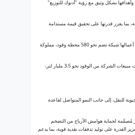
وأهدافها بشكل وثيق مع رؤية "أدنوك للتوزيع"
ة، بما يعزز قدرتها على تحقيق قيمة مستدامة
وتُمثل شركة "شل داونستريم جنوب أفريقيا" أعمال "شل" في مجال التسويق والتوزيع في جنوب أفريقيا، وتشمل محفظة أعمالها شبكة تضم نحو 580 محطة وقود، مملوكة
وتمتد عملياتها التشغيلية لتشمل زيوت التشحيم، والوقود التجاري، ووقود الطائرات والسفن، ووفقًاً لبيانات عام 2025، بلغت مبيعات الشركة من الوقود نحو 3.5 مليار لتر،
يوية للنقل، إلى جانب النمو المتواصل لقاعدة
مُصمَّمة لحماية هوامش الأرباح من التضخم
زيز القدرة على توليد تدفقات نقدية قوية، بما يدعم