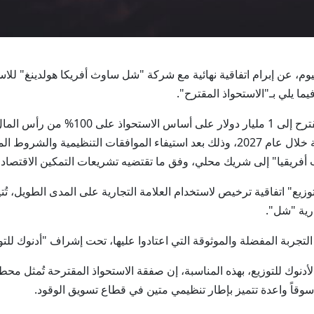
للتوزيع"، اليوم، عن إبرام اتفاقية نهائية مع شركة "شل ساوث أفريكا هولدي
ما يلي بـ"الاستحواذ المقترح".
وتصل القيمة التقديرية للشركة محل الاست
المال العامل ، ومن المتوقع إتمام الصفقة المقترحة خلال عام 2027، وذلك بعد استيفاء ال
توزيع" اتفاقية ترخيص لاستخدام العلامة التجارية على المدى الطويل، 
رية "شل".
لتجربة المفضلة والموثوقة التي اعتادوا عليها، تحت إشراف "أدنوك للتو
دنوك للتوزيع، بهذه المناسبة، إن صفقة الاستحواذ المقترحة تُمثل محط
 سوقاً واعدة تتميز بإطار تنظيمي متين في قطاع تسويق الوقود.