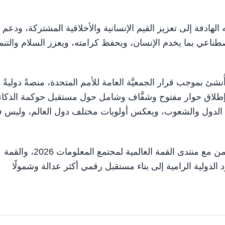
هادفة إلى تعزيز القيم الإنسانية والأخلاقية المشتركة، ودعم
صطناعي بما يخدم الإنسان، ويحفظ كرامته، ويعزز السلام والتنم
شئ بموجب قرار الجمعيَّة العامة للأمم المتحدة، منصةً دوليةً
 وإطلاق حوار مفتوح وشفَّاف وشامل حول مستقبل حوكمة الذكاء
يع الدول والشعوب، ويعكس أولويات مختلف دول العالم، وليس 
ويعقد الحوار العالمي حول حوكمة الذكاء الاصطناعي بالتزامن مع منتدى القمة العالمية لمجتمع المعلومات 2026، والقمة
ود الدولية الرامية إلى بناء مستقبل رقمي أكثر عدالة وشمولًا