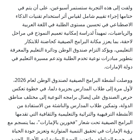
ولفت إلى هذه التجربة ستستمر أسبوعين، على أن يتم في
ختامها إجراء تقييم شامل لقياس أثر استخدام تقنيات الذكاء
الاصطناعي في تحسين مستوى الطلبة في اللغة العربية
والرياضيات، تمهيداً لدراسة إمكانية تعميم النموذج في مراحل
لاحقة، بما يعزز مكانة البرامج الصيفية كحاضنة للابتكار
التعليمي، ويؤكد التزام صندوق الوطن ودائرة التعليم والمعرفة
بتطوير مبادرات نوعية تخدم الطلبة وتدعم مسيرة التعليم في
دولة الإمارات.
ووصلت أنشطة البرامج الصيفية لصندوق الوطن لعام 2026،
لأول مرة إلى طلاب المدارس بجزيرة دلما، في خطوة تعكس
حرص الصندوق على إيصال برامجه النوعية إلى مختلف مناطق
الدولة، وتمكين طلاب المدارس والناشئة من الاستفادة من
الأنشطة الترفيهية والتراثية والتعليمية والثقافية التي تقدمها
البرامج الصيفية تحت شعار "فخورين بالإمارات"، بما ينسجم مع
رؤية الإمارات في تحقيق التنمية المتوازنة وتعزيز جودة الحياة
في جميع المناطق، ولتعزيز الهوية الوطنية لدى الأجيال الجديد