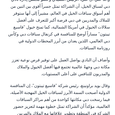
دبي لسباق الخيل، أن الشراكة تمثل جسراً أقوى بين اثنين من
أهم أسواق سباقات الخيل في العالم، مشيراً إلى أنها ستوفر
للملاك والمدربين في دبي فرصة أكبر للتعرف على أفضل
سلالات الخيول في أمريكا الشمالية، كما تمنح خيول "فاسيغ
تيبتون" مساراً أوضح للمنافسة في كرنفال سباقات دبي وكأس
دبي العالمي، اللذين يعدان من أبرز المحطات الدولية في
روزنامة السباقات.
وأضاف أن النادي يواصل العمل على توفير فرص نوعية تعزز
مكانة دبي وجهةً عالمية تجتمع فيها أفضل الخيول والملاك
والمدربون للتنافس على أعلى المستويات.
وقال بويد براونينغ، رئيس شركة "فاسيغ تيبتون"، إن المنافسة
الدولية أصبحت السمة الأبرز لسباقات الخيل المهجنة الأصيلة،
فيما رسخت دبي مكانتها كواحدة من أهم مراكز السباقات
العالمية، مؤكداً أن الشراكة تمثل خطوة مهمة لتعزيز حضور
الشركة في المنطقة وتطوير علاقاتها مع الملاك والمربين