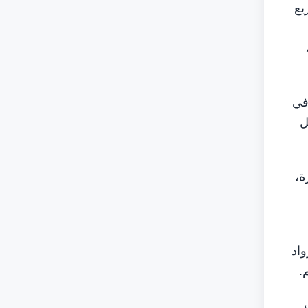
يع
في
ل
ة،
اد
.