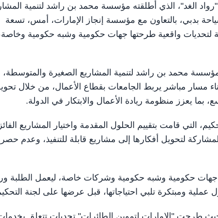
تدام "رواد الغد"، الذي أطلقته مؤسسة محمد بن راشد لتنمية المشار
احة بدبي، بالتعاون مع مؤسسة إنجاز الإمارات، أمس، تسعة
بة لتحديات واقعية طرحتها جهات حكومية وشبه حكومية وخاصة،
 مؤسسة محمد بن راشد لتنمية المشاريع الصغيرة والمتوسطة، 
 بناء مسار مباشر يربط الجامعات بقطاع الأعمال، من خلال تحوي
سع، بما يعزز منظومة ريادة الأعمال والابتكار في الدولة.
، التي قامت بتقييم الحلول المقدمة واختيار المشاريع الفائز
شاركة لتحويل أفكارها إلى مشاريع قابلة للتنفيذ، وعدم حصر
 جهات حكومية وشبه حكومية وشركات خاصة، ليعمل الطلبة ورو
 عملية ومبتكرة تلبي احتياجاتها، قبل عرضها على لجنة التحكيم
يث طرحت "الإمارات لتموين الطائرات" تحديات تتعلق بخدمات