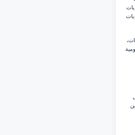
يات
يات
ات،
ومية
ل
ين