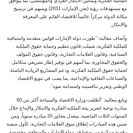
الملكية الفكرية وتمكين الابتكار الفردي والمؤسسي، بما يتوافق
مع مستهدفات رؤية (نحن الإمارات 2031) ويسهم في ترسيخ
مكانة الدولة مركزاً عالمياً للاقتصاد القائم على المعرفة
والابتكار.
وأضاف معاليه: "طورت دولة الإمارات قوانين متقدمة واستباقية
للملكية الفكرية، شملت قانون تنظيم وحماية حقوق الملكية
الصناعية، وقانون العلامات التجارية، وقانون حقوق المؤلف
والحقوق المجاورة، بما أسهم في توفير إطار تشريعي متكامل
لحماية حقوق الملكية الفكرية، ودعم المشاريع الريادية الناشئة
والصناعات الثقافية والإبداعية، بما يصب في تنويع الاقتصاد
الوطني وتعزيز تنافسيته واستدامة نموه".
وتابع معاليه: "أطلقت وزارة الاقتصاد والسياحة أكثر من 60
مبادرة نوعية لتعزيز بيئة الملكية الفكرية والابتكار والإبداع خلال
السنوات الثلاث الماضية، بمعدل يتجاوز 20 مبادرة سنوياً، ومن
ضمن هذه المبادرات إطلاق سوق العلامات التجارية، كأول منصة
رقمية مبتكرة من نوعها في دولة الإمارات والمنطقة، مخصصة