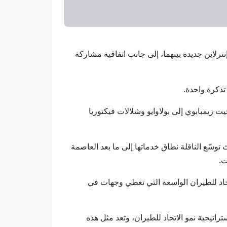
إنترلاين جديدة بينهما، إلى جانب اتفاقية مشاركة
تذكرة واحدة.
يمبابوي إلى بولاوايو وشلالات فيكتوريا
قية استكمالاً لإطلاق الاتحاد للطيران رحلاتها المباشرة بين أبوظبي وهراري، اعتباراً من 24 مارس 2027، حيث توسّع الناقلة نطاق خدماتها إلى ما بعد العاصمة
ت.
حاد للطيران الواسعة التي تغطي وجهات في
راتيجية نمو الاتحاد للطيران، وتعد مثل هذه