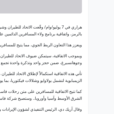
هراري في 7 يوليو/وام/ وقّعت الاتحاد لل
بالرمز، واتفاقية برنامج ولاء المسافرين الدائمين على أن يبدأ بيع
ويعزز هذا التعاون الربط الجوي، مما يتيح للمسافرين
وبموجب الاتفاقية، سيتمكن ضيوف الاتحاد للطيران
وجوهانسبرغ، ضمن حجز واحد وتذكرة واحدة تجمع بين
الزيمبابوية لتشمل بولاوايو وشلالات فيكتوريا، بما
كما تتيح الاتفاقية للمسافرين على متن رحلات فا
الشرق الأوسط وآسيا وأوروبا.. وستصبح شركة فاست 
وقال آريك دي، الرئيس التنفيذي لشؤون الإيرادات وال