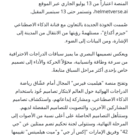
المنصة اعتباراً من 13 يوليو الجاري عبر الموقع
helmetverse.ai، وتستمر حتى 13 سبتمبر المقبل.
صُممت الخوذة الجديدة بالتعاون مع فنانة الذكاء الاصطناعي
"جيزم أكداغ"، مستلهمةً رؤيتها من الانتقال من المدينة إلى
الإشارة، ومن البيانات إلى الضوء.
ويعكس تصميمها البصري ما يميز سباقات الدراجات الاحترافية
من سرعة وطاقة وانسيابية، محوّلاً الحركة والأداء إلى تصميم
خاص بإحدى أكثر مراحل السباق متابعةً.
وتفتح منصة "هيلميت فيرس" المجال أمام عشّاق رياضة
الدراجات الهوائية حول العالم لابتكار تصاميم خُوذ باستخدام
الذكاء الاصطناعي، ومشاركة إبداعاتهم، واستكشاف تصاميم
المشاركين الآخرين، والتصويت للتصاميم المفضلة لديهم.
وستتأهل التصاميم الحاصلة على أعلى نسبة من الأصوات إلى
المرحلة النهائية، وستتولى لجنة تحكيم تضم ممثلين عن "جي
42" وفريق الإمارات "إكس آر جي" و"ميت هيلميتس" تقييمها