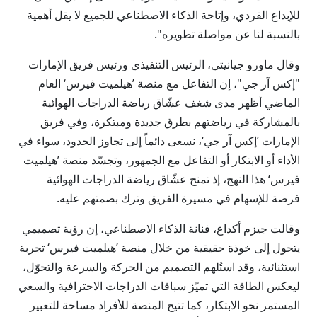
للإبداع الفردي، وإتاحة الذكاء الاصطناعي للجميع لا يقل أهمية
بالنسبة لنا عن مواصلة تطويره".
وقال ماورو جيانيتي، الرئيس التنفيذي ورئيس فريق الإمارات
"إكس آر جي"، إن التفاعل مع منصة ’هيلميت فيرس‘ العام
الماضي أظهر مدى شغف عشّاق رياضة الدراجات الهوائية
بالمشاركة في رياضتهم بطرق جديدة ومبتكرة، وفي فريق
الإمارات ’إكس آر جي‘، نسعى دائماً إلى تجاوز الحدود، سواء في
الأداء أو الابتكار أو التفاعل مع الجمهور، وتجسّد منصة ’هيلميت
فيرس‘ هذا النهج، إذ تمنح عشّاق رياضة الدراجات الهوائية
فرصة للإسهام في مسيرة الفريق وترك بصمتهم عليه.
وقالت جيزم أكداغ، فنانة الذكاء الاصطناعي، إن رؤية تصميمي
يتحول إلى خوذة حقيقية من خلال منصة ’هيلميت فيرس‘ تجربة
استثنائية، وقد استُلهم التصميم من الحركة والسرعة والتحوّل،
ليعكس الطاقة التي تميّز سباقات الدراجات الاحترافية والسعي
المستمر نحو الابتكار، كما تتيح المنصة للأفراد مساحة للتعبير