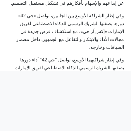
عن إبداعهم والإسهام بأفكارهم في تشكيل مستقبل التصميم.
وفي إطار الشراكة الأوسع بين الجانبين، تواصل «جي 42»
دورها بصفتها الشريك الرسمي للذكاء الاصطناعي لفريق
الإمارات «إكس آر جي»، مع استكشاف فرص جديدة في
مجالات الأداء والابتكار والتفاعل مع الجمهور، داخل مضمار
السباقات وخارجه.
وفي إطار شراكتهما الأوسع، تواصل "جي 42" أداء دورها
بصفتها الشريك الرسمي للذكاء الاصطناعي لفريق الإمارات
"إكس آر جي"، مع استكشاف فرص جديدة في مجالات الأداء
والابتكار والتفاعل مع الجمهور، داخل مضمار السباقات
وخارجه.
كانت مجموعة "جي 42 " وفريق الإمارات – إكس آر جي
للدراجات الهوائية قد أعلنا العام الماضي إطلاق أول خوذة في
العالم مصممة بتقنية الذكاء الاصطناعي التوليدي، بالتعاون مع
شركة خوذات "إم إي تي".