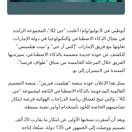
أبوظبي في 8 يوليو/وام/ أعلنت "جي 42"، المجموعة الرائدة
في مجال الذكاء الاصطناعي والتكنولوجيا في دولة الإمارات،
تعاونها مع فريق الإمارات "إكس آر جي" و"ميت هيلميتس"
للكشف عن خوذة جديدة مصممة بالذكاء الاصطناعي، سيرتديها
الفريق خلال المرحلة الخامسة من سباق "طواف فرنسا"،
الممتدة من لانيميزان إلى بو.
يمثل هذا الإعلان عودة منصة "هيلميت فيرس"، منصة التصميم
العالمية المدعومة بالذكاء الاصطناعي التابعة لمجموعة "جي
42"، والتي تتيح لعشاق رياضة الدراجات الهوائية فرصة ابتكار
تصاميمهم الخاصة للخُوذ باستخدام أوامر نصية بسيطة.
وبعد أن أسفرت نسختها الأولى عن ابتكار ما يقارب 20 ألف
تصميم ووصلت إلى الجمهور في 135 دولة، ستُعاد إتاحة