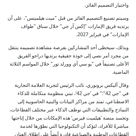
واختيار التصميم الفائز.
وسيتم تصنيع التصميم الفائز من قبل "ميت هيلميتس"، على أن
يرتديه فريق الإمارات "إكس آر جي" خلال سباق "طواف
الإمارات" في فبراير 2027.
وبذلك، سيحظى أحد المشاركين بفرصة مشاهدة تصميمه ينتقل
من مجرد أمر نصي إلى خوذة حقيقية يرتديها دراجو الفريق
الأعلى تصنيفاً في "يو سي آي وورلد تور" خلال المواسم الثلاثة
الماضية.
وقال أليكس برونوري، نائب الرئيس لتجربة العلامة التجارية
في "جي 42":" في ’جي 42‘، نبني منظومة متكاملة للذكاء
الاصطناعي، تمتد من مراكز البيانات والبنية الحاسوبية إلى
النماذج والتطبيقات التي توظف الذكاء عبر مختلف القطاعات،
وتجسد منصة ’هيلميت فيرس‘ هذه الإمكانات من خلال إتاحتها
مباشرةً للأفراد، لتؤكد أن التكنولوجيا التي نطوّرها لخدمة
القطاعات الوطنية والصناعية قادرة أيضاً على إطلاق العنان