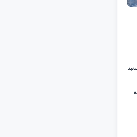
عيد
ة