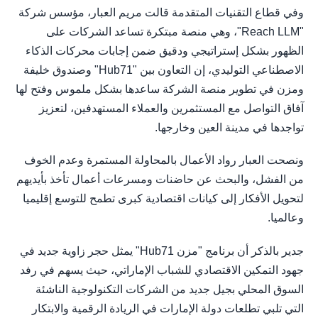
وفي قطاع التقنيات المتقدمة قالت مريم العبار، مؤسس شركة
"Reach LLM"، وهي منصة مبتكرة تساعد الشركات على
الظهور بشكل إستراتيجي ودقيق ضمن إجابات محركات الذكاء
الاصطناعي التوليدي، إن التعاون بين "Hub71" وصندوق خليفة
ومزن في تطوير منصة الشركة ساعدها بشكل ملموس وفتح لها
آفاق التواصل مع المستثمرين والعملاء المستهدفين، لتعزيز
تواجدها في مدينة العين وخارجها.
ونصحت العبار رواد الأعمال بالمحاولة المستمرة وعدم الخوف
من الفشل، والبحث عن حاضنات ومسرعات أعمال تأخذ بأيديهم
لتحويل الأفكار إلى كيانات اقتصادية كبرى تطمح للتوسع إقليميا
وعالميا.
جدير بالذكر أن برنامج "مزن Hub71" يمثل حجر زاوية جديد في
جهود التمكين الاقتصادي للشباب الإماراتي، حيث يسهم في رفد
السوق المحلي بجيل جديد من الشركات التكنولوجية الناشئة
التي تلبي تطلعات دولة الإمارات في الريادة الرقمية والابتكار