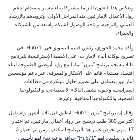
ويعكس هذا التعاون التزاما مشتركا ببناء مسار مستدام لدعم
رواد الأعمال الإماراتيين منذ المراحل الأولى، وتزويدهم بالإرشاد
العملي والتوجيه، وإتاحة الوصول لشبكة واسعة من الشركاء
والخبراء.
وأكد محمد الخوري، رئيس قسم التسويق في "Hub71" في
تصريح لوكالة أنباء الإمارات، على الأهمية الإستراتيجية للبرنامج
قائلا ينسجم برنامج "مزن" تماما مع رؤية أبوظبي الطموحة لبناء
اقتصاد مستدام قائم على الابتكار والمعرفة، عبر دعم مؤسسين
إماراتيين يعملون على تطوير حلول مبتكرة في قطاعات
إستراتيجية وحيوية تشمل الذكاء الاصطناعي، والتكنولوجيا
الصحية، والتكنولوجيا المناخية، وغيرها.
وقال إن برنامج "مزن Hub71" انطلق قبل ثلاثة أشهر، واستقبل
أكثر من 300 طلب ترشيح من رواد أعمال إماراتيين، تم اختيار
17 منهم لخوض غمار هذا البرنامج المكثف، ومن ثم اختيار 3
فائزين ستُقدم لهم "Hub71" حوافز نوعية تتيح لهم تأسيس