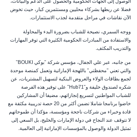
الوصول إلى الجهات الحكومية والحصول على الدعم والبيانات،
فضلا عن ربطها بشركاء محليين ومستثمرين كبار، حيث تخوض
الآن نقاشات في مراحل متقدمة لجذب الاستثمارات.
ووجه السمري، نصيحة للشباب بضرورة البدء والمحاولة
والاستفادة من المبادرات الحكومية الكثيرة التي توفر المهارات
والتدريب المكثف.
من جانبه، عبر علي الجفال، مؤسس شركة "بوكي BOUKI"
والتي تعني "محفظتي" باللهجة الإماراتية وتعمل كمنصة موحدة
لجمع بطاقات الولاء والعروض البنكية لتسهيل المشتريات، عن
شكره لصندوق خليفة و"Hub71" على توفير هذه الفرصة
للشباب المواطنين لتسريع إنجازاتهم، مضيفا أن المشاركين
خاضوا برنامجا شاملا تضمن أكثر من 20 حصة تدريبية مكثفة مع
قادة وخبراء من شركات ناجحة ومؤسسة، مؤكدا أن طموحاتهم
لا تتوقف عند النجاح في دولة الإمارات والخليج، بل السعي إلى
تمثيل الدولة والوصول بالمؤسسات الإماراتية إلى العالمية.