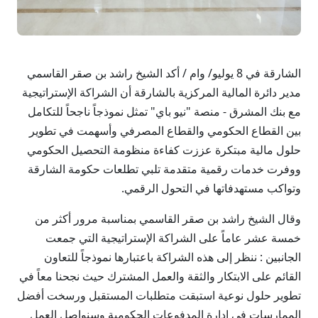
الشارقة في 8 يوليو/ وام / أكد الشيخ راشد بن صقر القاسمي
مدير دائرة المالية المركزية بالشارقة أن الشراكة الإستراتيجية
مع بنك المشرق - منصة "نيو باي" تمثل نموذجاً ناجحاً للتكامل
بين القطاع الحكومي والقطاع المصرفي وأسهمت في تطوير
حلول مالية مبتكرة عززت كفاءة منظومة التحصيل الحكومي
ووفرت خدمات رقمية متقدمة تلبي تطلعات حكومة الشارقة
وتواكب مستهدفاتها في التحول الرقمي.
وقال الشيخ راشد بن صقر القاسمي بمناسبة مرور أكثر من
خمسة عشر عاماً على الشراكة الإستراتيجية التي جمعت
الجانبين : ننظر إلى هذه الشراكة باعتبارها نموذجاً للتعاون
القائم على الابتكار والثقة والعمل المشترك حيث نجحنا معاً في
تطوير حلول نوعية استبقت متطلبات المستقبل ورسخت أفضل
الممارسات في إدارة المدفوعات الحكومية وسنواصل العمل