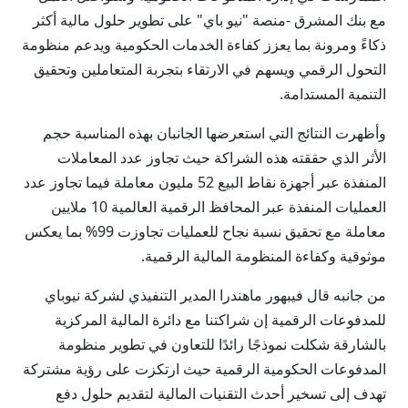
مع بنك المشرق -منصة "نيو باي" على تطوير حلول مالية أكثر
ذكاءً ومرونة بما يعزز كفاءة الخدمات الحكومية ويدعم منظومة
التحول الرقمي ويسهم في الارتقاء بتجربة المتعاملين وتحقيق
التنمية المستدامة.
وأظهرت النتائج التي استعرضها الجانبان بهذه المناسبة حجم
الأثر الذي حققته هذه الشراكة حيث تجاوز عدد المعاملات
المنفذة عبر أجهزة نقاط البيع 52 مليون معاملة فيما تجاوز عدد
العمليات المنفذة عبر المحافظ الرقمية العالمية 10 ملايين
معاملة مع تحقيق نسبة نجاح للعمليات تجاوزت 99% بما يعكس
موثوقية وكفاءة المنظومة المالية الرقمية.
من جانبه قال فيبهور ماهندرا المدير التنفيذي لشركة نيوباي
للمدفوعات الرقمية إن شراكتنا مع دائرة المالية المركزية
بالشارقة شكلت نموذجًا رائدًا للتعاون في تطوير منظومة
المدفوعات الحكومية الرقمية حيث ارتكزت على رؤية مشتركة
تهدف إلى تسخير أحدث التقنيات المالية لتقديم حلول دفع