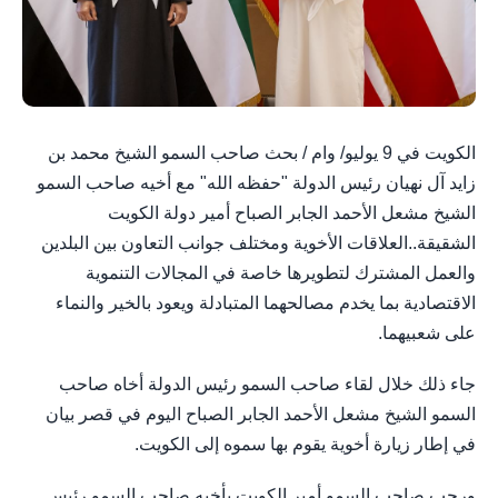
الكويت في 9 يوليو/ وام / بحث صاحب السمو الشيخ محمد بن
زايد آل نهيان رئيس الدولة "حفظه الله" مع أخيه صاحب السمو
الشيخ مشعل الأحمد الجابر الصباح أمير دولة الكويت
الشقيقة..العلاقات الأخوية ومختلف جوانب التعاون بين البلدين
والعمل المشترك لتطويرها خاصة في المجالات التنموية
الاقتصادية بما يخدم مصالحهما المتبادلة ويعود بالخير والنماء
على شعبيهما.
جاء ذلك خلال لقاء صاحب السمو رئيس الدولة أخاه صاحب
السمو الشيخ مشعل الأحمد الجابر الصباح اليوم في قصر بيان
في إطار زيارة أخوية يقوم بها سموه إلى الكويت.
ورحب صاحب السمو أمير الكويت بأخيه صاحب السمو رئيس