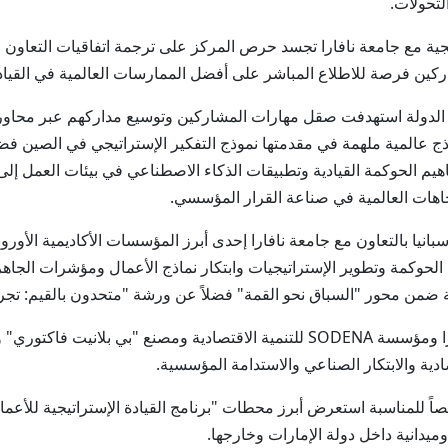
لتحولات.
 مع جامعة نافارا تجسد حرص المركز على ترجمة اتفاقيات التعاون ال
اركين فرصة للاطلاع المباشر على أفضل الممارسات العالمية في القيادة
ل الدولة استهدفت صقل مهارات المشاركين وتوسيع مداركهم عبر محاو
ماذج عالمية ملهمة في مقدمتها نموذج التفكير الإستراتيجي في الصين فضل
اهيم الحوكمة القيادية وتطبيقات الذكاء الاصطناعي في بيئات العمل إلى
جاهات العالمية في صناعة القرار المؤسسي.
بانيا بالتعاون مع جامعة نافارا إحدى أبرز المؤسسات الأكاديمية الأوروب
مة وتطوير الإستراتيجيات وابتكار نماذج الأعمال ومؤشرات الجاهزية ل
شئة ضمن محور "السباق نحو القمة" فضلاً عن ورشة "متحدون بالقيم: تجر
وشملت البعثة زيارات ميدانية إلى غرفة تجارة نافارا ومؤسسة SODENA للتنمية الاقتص
صادية والابتكار الصناعي والاستدامة المؤسسية.
ميدانية داخل دولة الإمارات وخارجها.