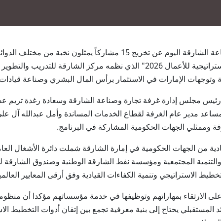
الشارقة في 9 يوليو/ وام / أعلنت غرفة تجارة وصناعة الشارقة اليوم عن ت
فعاليات ختام الدورة الرابعة من "برنامج القيادة الاستراتيجية للأعمال 2026" الذي نظ
 وتوجهات الإمارات في الاستثمار برأس المال البشري وصناعة قيادات
ئيس مجلس إدارة غرفة تجارة وصناعة الشارقة وسعادة رغدة تريم عض
د مدير عام الغرفة لقطاع الخدمات المساندة وأمل عبدالله آل علي م
ة وممثلي الجهات الحكومية المشاركة في البرنامج.
ادية من الجهات الحكومية في إمارة الشارقة شملت دائرة الأشغال العام
 والتنمية المجتمعية ومؤسسة نفط الشارقة الوطنية وصندوق الشارقة لل
ط الاستراتيجي وتنمية الكفاءات القيادية وفق أرقى المعايير العالمي
ى الارتقاء بمهاراتهم وتوظيفها في خدمة مؤسساتهم مؤكدا أن منظومة ا
د المستقبلي يحتاج إلى بنية معرفية تجمع بين إتقان أدوات التخطيط ال