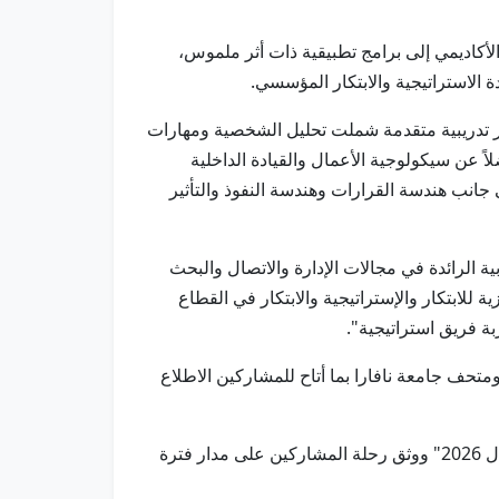
أكاديمي إلى برامج تطبيقية ذات أثر ملموس،
 الاستراتيجية والابتكار المؤسسي.
ر تدريبية متقدمة شملت تحليل الشخصية ومهارات
اً عن سيكولوجية الأعمال والقيادة الداخلية
 جانب هندسة القرارات وهندسة النفوذ والتأثير
ية الرائدة في مجالات الإدارة والاتصال والبحث
لابتكار والإستراتيجية والابتكار في القطاع
بة فريق استراتيجية".
ادية ومصنع "بي بلانيت فاكتوري" ومتحف جامعة نافارا بما أتاح للمشاركين الاطلاع
وتضمن حفل تكريم الخريجين عرضاً مرئياً أعد خصيصاً للمناسبة استعرض أبرز محطات "برنامج القيادة الإستراتيجية للأعمال 2026" ووثق رحلة المشاركين على مدار فترة