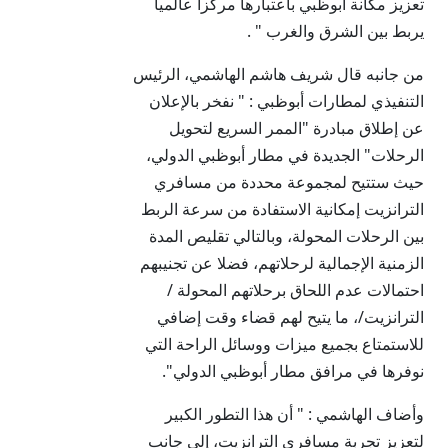
تعزيز مكانة أبوظبي باعتبارها مركزا عالميا
يربط بين الشرق والغرب " .
من جانبه قال شريف هاشم الهاشمي، الرئيس
التنفيذي لمطارات أبوظبي : " نفخر بالإعلان
عن إطلاق مبادرة "الممر السريع لتحويل
الرحلات" الجديدة في مطار أبوظبي الدولي،
حيث ستتيح لمجموعة محددة من مسافري
الترانزيت إمكانية الاستفادة من سرعة الربط
بين الرحلات المحولة، وبالتالي تقليص المدة
الزمنية الإجمالية لرحلاتهم، فضلا عن تجنيبهم
احتمالات عدم اللحاق برحلاتهم المحولة /
الترانزيت/، ما يتيح لهم قضاء وقت إضافي
للاستمتاع بجميع ميزات ووسائل الراحة التي
نوفرها في مرافق مطار أبوظبي الدولي".
وأضاف الهاشمي : " أن هذا التطور الكبير
لتعزيز تجربة مسافري الترانزيت، إلى جانب