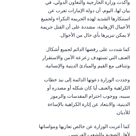
وأكدت وزارة الخارجية والتعاون الدولي، في
بيان لها، اليوم، أن دولة الإمارات تعرب عن
استنكارها الشديد لهذه الجريمة النكراء ولجميع
الأعمال الإرهابية، مشددة على أن القتل جريمة
لا يمكن تبريرها بأي حال من الأحوال.
كما شددت على رفضها الدائم لجميع أشكال
العنف التي تستهدف زعزعة الأمن والاستقرار
وتتنافى مع القيم والمبادئ الدينية والإنسانية.
وجددت الوزارة دعوتها الدائمة إلى نبذ خطاب
الكراهية والعنف أيا كان شكله أو مصدره أو
سببه، ووجوب احترام المقدسات والرموز
الدينية، والابتعاد عن إثارة الكراهية بالإساءة
للأديان.
كما أعربت الوزارة عن خالص تعازيها ومواساتها
لأهل الضحية وللشعب الفرنسي.