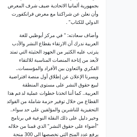
بجمهورية ألمانيا الاتحادية ضيف شرف المعرض
وأن نعلن عن شراكتنا مع معرض فرانكفورت
الدولي للكتاب" .
وأضاف سعادته: " في مركز أبوظبي للغة
العربية ندرك أن الارتقاء بقطاع النشر والأدب
يترتب عليه الكثير من الجهود الحثيثة التي تمتد
لأبعد من إتاحة المنصات المناسبة للالتقاء
الفكري والتعاون بين الأفراد والمؤسسات..
ويسرنا الإعلان عن إطلاق أول منصة افتراضية
لبيع حقوق النشر على مستوى المنطقة
العربية.. كما أننا اتخذنا خطوات عملية لدعم هذا
القطاع من خلال توفير حزمة شاملة من الفوائد
التحفيزية للناشرين والمؤلفين على حد سواء..
وخير دليل على ذلك النقلة النوعية في برنامج
"أضواء على حقوق النشر" الذي قمنا من خلاله
برفع عدد المنح التي نخصصها الى 300 منحة