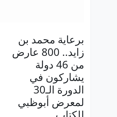
برعاية محمد بن
زايد.. 800 عارض
من 46 دولة
يشاركون في
الدورة الـ30
لمعرض أبوظبي
للكتاب