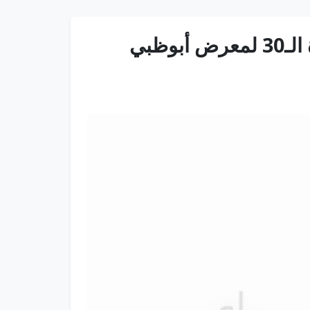
برعاية محمد بن زايد.. 800 عارض من 46 دولة يشاركون في الدورة الـ30 لمعرض أبوظبي