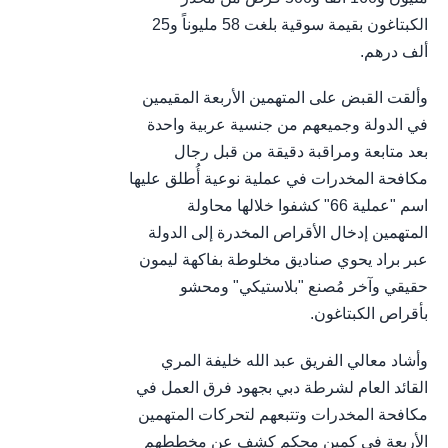
الكبتاغون بقيمة سوقية بلغت 58 مليوناً و25
ألف درهم.
وألقت القبض على المتهمين الأربعة المقيمين
في الدولة وجميعهم من جنسية عربية واحدة
بعد متابعة ومراقبة دقيقة من قبل رجال
مكافحة المخدرات في عملية نوعية أُطلق عليها
اسم "عملية 66" كشفوا خلالها محاولة
المتهمين إدخال الأقراص المخدرة إلى الدولة
عبر براد يحوي صناديق مخلوطة بفاكهة ليمون
حقيقي وآخر مُصنع "بلاستيكي" ومحشو
بأقراص الكبتاغون.
وأشاد معالي الفريق عبد الله خليفة المري
القائد العام لشرطة دبي بجهود فرق العمل في
مكافحة المخدرات وتتبعهم لتحركات المتهمين
الأربعة في كمين محكم كشف عن مخططهم