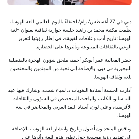
دبي في 27 أغسطس/ وام/ احتفاءً باليوم العالمي للغة الهوسا،
نظّمت مكتبة محمد بن راشد جلسة حوارية ثقافية بعنوان «لغة
الهوسا: تاريخ أدب وعلاقات لغوية»، في إطار رؤيتها لتعزيز
الوعي بالثقافات المتنوعة وتأثيرها على الحضارة.
حضر الفعالية عمر أبوبكر أحمد، ملحق شؤون الهجرة بالقنصلية
النيجيرية في دبي، بالإضافة إلى نخبة من المهتمين والمختصين
بلغة وثقافة الهوسا.
أدارت الجلسة أستاذة اللغويات د. لمياء شمت، وشارك فيها عبد
الله سابو، الكاتب والباحث المتخصص في الشؤون والثقافات
الأفريقية، وعلي لون، أستاذ النقد العربي والمحاضر في لغة
الهوسا.
وناقش المتحدثون أصول وتاريخ وانتشار لغة الهوسا، بالإضافة
إلى تقديم رؤية موسعة حول تطور هذه اللغة وأثرها على