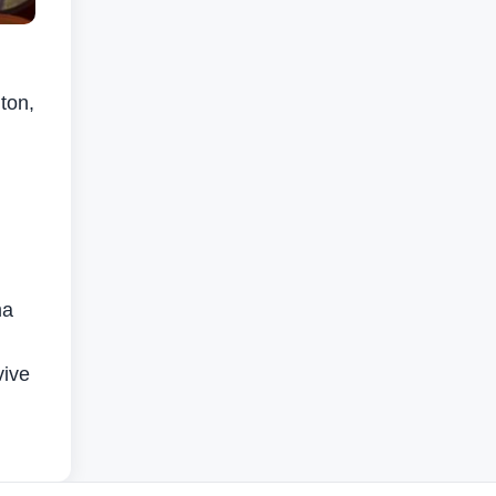
ton,
ma
vive