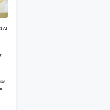
d Al
on
uos
mo