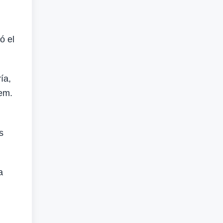
ó el
ía,
nem.
.
s
a