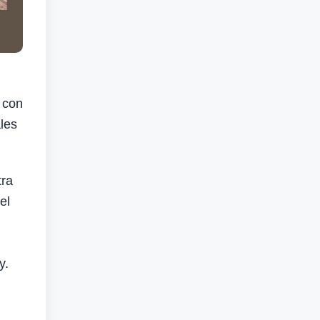
 con
les
tra
el
y.