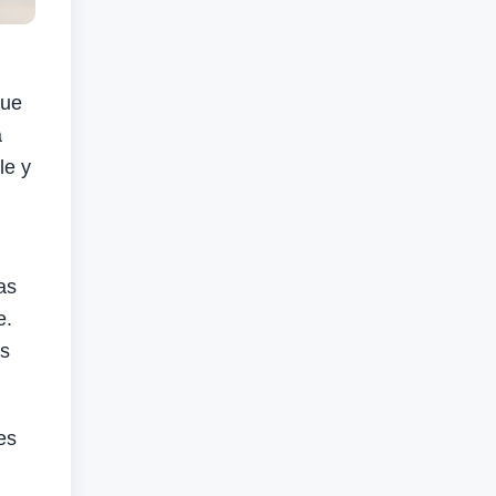
que
a
le y
as
e.
as
es