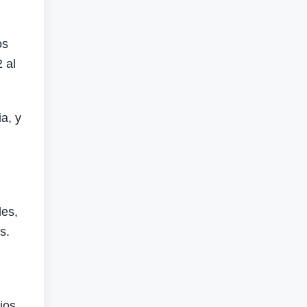
os
 al
ia, y
les,
s.
ios