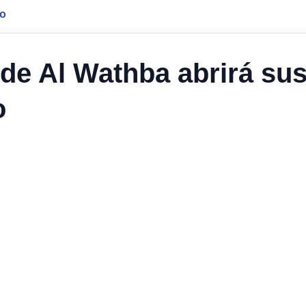
jo
 de Al Wathba abrirá su
o