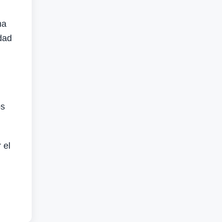
ha
idad
os
 el