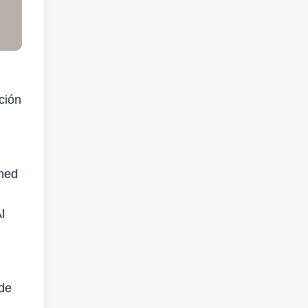
ción
med
l
 de