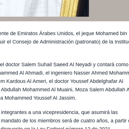
ente de Emiratos Árabes Unidos, el jeque Mohamed bin
ir el Consejo de Administración (patronato) de la Institu
r el doctor Salem Suhail Saeed Al Neyadi y contará como
ohammed Al Ahmadi, el ingeniero Nasser Ahmed Moham
em Kardous Al Ameri, el doctor Youssef Abdelghafar Al
 Abdullah Mohammed Al Muaini, Moza Salem Abdullah A
ima Mohammed Youssef Al Jassim.
s integrantes a una vicepresidencia, que asumirá las
l mandato de los miembros será de cuatro años, a partir