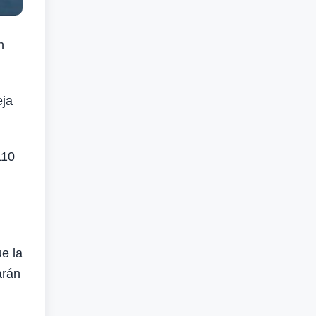
n
eja
110
e la
arán