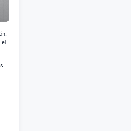
ón,
 el
as