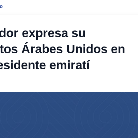
jo
ador expresa su
atos Árabes Unidos en
esidente emiratí