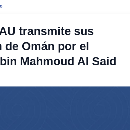
jo
EAU transmite sus
n de Omán por el
d bin Mahmoud Al Said