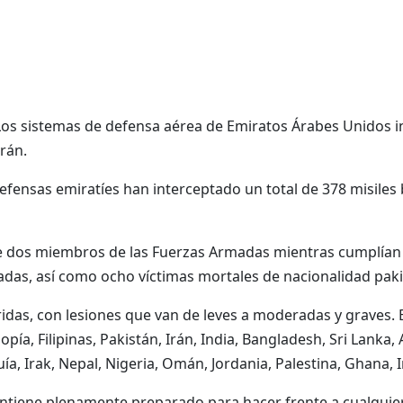
s sistemas de defensa aérea de Emiratos Árabes Unidos in
rán.
 defensas emiratíes han interceptado un total de 378 misiles b
 dos miembros de las Fuerzas Armadas mientras cumplían 
adas, así como ocho víctimas mortales de nacionalidad pakist
das, con lesiones que van de leves a moderadas y graves. 
pía, Filipinas, Pakistán, Irán, India, Bangladesh, Sri Lanka
ía, Irak, Nepal, Nigeria, Omán, Jordania, Palestina, Ghana, 
antiene plenamente preparado para hacer frente a cualqui