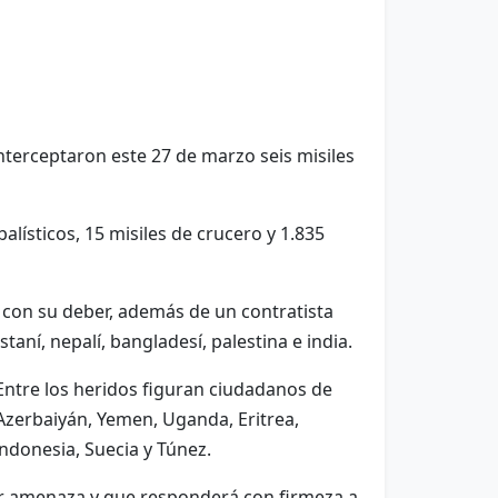
terceptaron este 27 de marzo seis misiles
alísticos, 15 misiles de crucero y 1.835
con su deber, además de un contratista
aní, nepalí, bangladesí, palestina e india.
Entre los heridos figuran ciudadanos de
, Azerbaiyán, Yemen, Uganda, Eritrea,
Indonesia, Suecia y Túnez.
er amenaza y que responderá con firmeza a