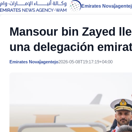
Emirates Novaĵagente
Mansour bin Zayed lleg
una delegación emiratí
Emirates Novaĵagentejo
2026-05-08T19:17:19+04:00