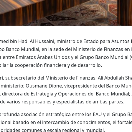
ed bin Hadi Al Hussaini, ministro de Estado para Asuntos F
po Banco Mundial, en la sede del Ministerio de Finanzas e
ca entre Emiratos Árabes Unidos y el Grupo Banco Mundial (
iar la cooperación financiera y de desarrollo.
i, subsecretario del Ministerio de Finanzas; Ali Abdullah Sh
l ministerio; Ousmane Dione, vicepresidente del Banco Mun
n, directora de Estrategia y Operaciones del Banco Mundial;
e varios responsables y especialistas de ambas partes.
profunda asociación estratégica entre los EAU y el Grupo 
nal basado en el intercambio de conocimientos, el fortale
ioridades comunes a escala regional y mundial.