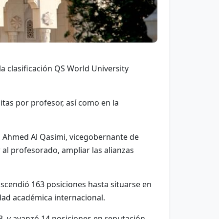
a clasificación QS World University
tas por profesor, así como en la
bin Ahmed Al Qasimi, vicegobernante de
r al profesorado, ampliar las alianzas
ascendió 163 posiciones hasta situarse en
idad académica internacional.
3, y avanzó 14 posiciones en reputación