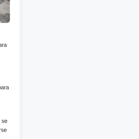
ara
para
 se
rse