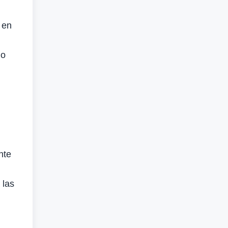
 en
lo
nte
 las