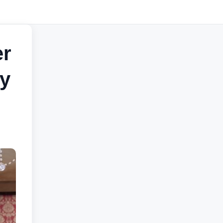
er
 y