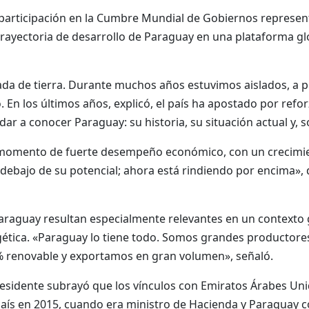
 participación en la Cumbre Mundial de Gobiernos represen
a trayectoria de desarrollo de Paraguay en una plataforma g
ada de tierra. Durante muchos años estuvimos aislados, a 
 En los últimos años, explicó, el país ha apostado por ref
r a conocer Paraguay: su historia, su situación actual y, s
momento de fuerte desempeño económico, con un crecimien
ebajo de su potencial; ahora está rindiendo por encima», d
raguay resultan especialmente relevantes en un contexto 
gética. «Paraguay lo tiene todo. Somos grandes productores,
 renovable y exportamos en gran volumen», señaló.
 presidente subrayó que los vínculos con Emiratos Árabes Un
 país en 2015, cuando era ministro de Hacienda y Paraguay