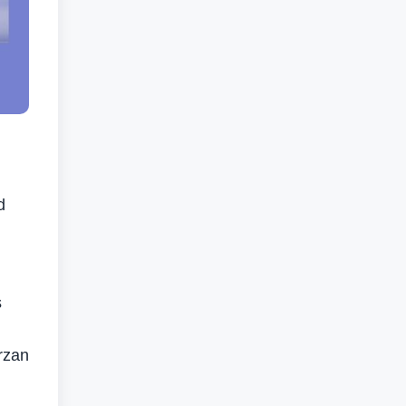
d
s
rzan