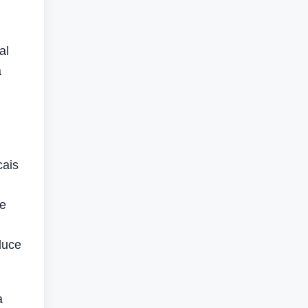
al
a
cais
 e
duce
a