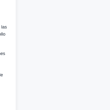
 las
llo
nes
de