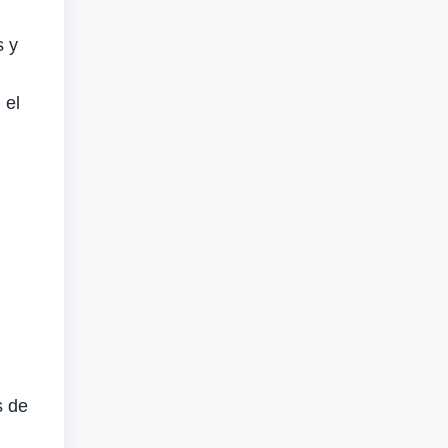
s y
 el
s de