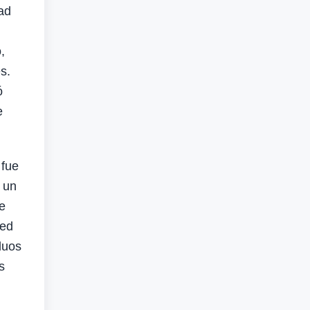
ad
,
s.
ó
e
 fue
 un
e
red
duos
s