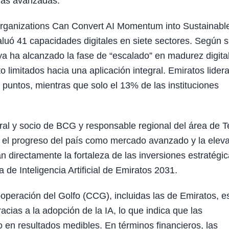
ías avanzadas.
 Organizations Can Convert AI Momentum into Sustainabl
valuó 41 capacidades digitales en siete sectores. Según 
ya ha alcanzado la fase de “escalado” en madurez digital
 limitados hacia una aplicación integral. Emiratos lidera
untos, mientras que solo el 13% de las instituciones
neral y socio de BCG y responsable regional del área de 
e el progreso del país como mercado avanzado y la elev
n directamente la fortaleza de las inversiones estratégi
 de Inteligencia Artificial de Emiratos 2031.
ooperación del Golfo (CCG), incluidas las de Emiratos, e
acias a la adopción de la IA, lo que indica que las
o en resultados medibles. En términos financieros, las