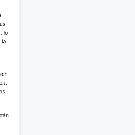
e
sus
, lo
 la
Tech
ada
cas
stán