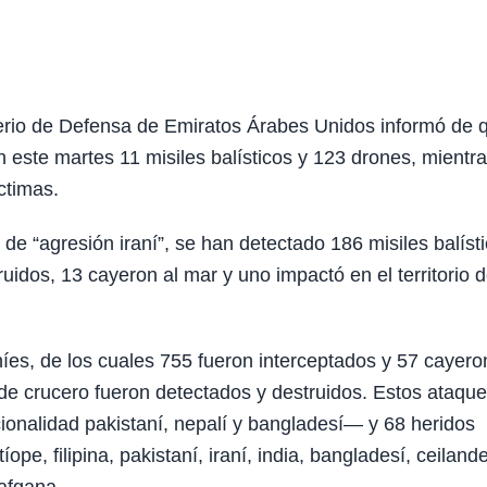
rio de Defensa de Emiratos Árabes Unidos informó de 
n este martes 11 misiles balísticos y 123 drones, mientr
íctimas.
ó de “agresión iraní”, se han detectado 186 misiles balíst
uidos, 13 cayeron al mar y uno impactó en el territorio d
íes, de los cuales 755 fueron interceptados y 57 cayero
 de crucero fueron detectados y destruidos. Estos ataqu
ionalidad pakistaní, nepalí y bangladesí— y 68 heridos
íope, filipina, pakistaní, iraní, india, bangladesí, ceiland