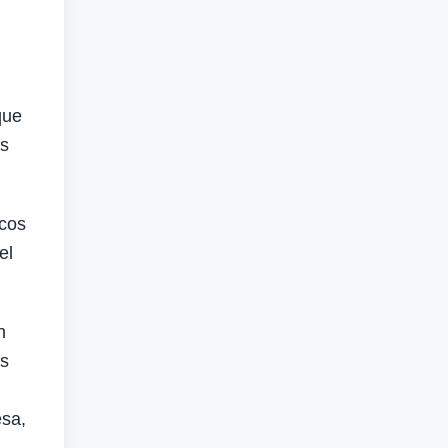
que
as
icos
el
n
es
esa,