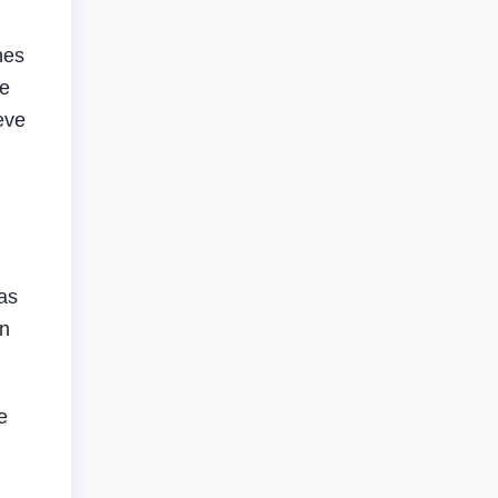
nes
de
eve
as
en
e