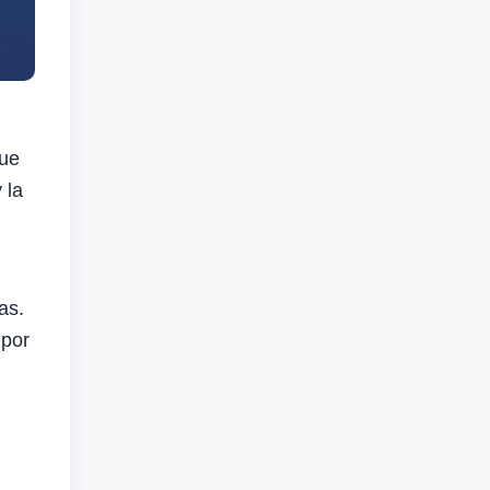
que
 la
as.
 por