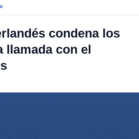
jo
erlandés condena los
a llamada con el
os