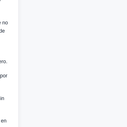
y
e no
 de
ero.
 por
in
 en