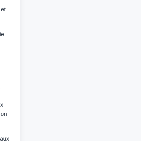
 et
ie
e
a
ux
ion
 aux