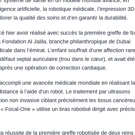
eur système de santé en un modèle mondial avancé, en
ligence artificielle, la robotique médicale, l’impression 3D
orer la qualité des soins et d’en garantir la durabilité.
 hier avoir réalisé avec succès la première greffe de fo
a Fondation Al Jalila, branche philanthropique de Dubai
ale dans l’émirat. L’enfant souffrait d’une affection rar
défaut septal auriculaire (trou dans le cœur), et avait été
’s après une opération de correction cardiaque.
 accompli une avancée médicale mondiale en réalisant l
istance à l’aide d’un robot. Le traitement par ultrasons
tion non invasive ciblant précisément les tissus cancére
« Focal-One » utilise un bras robotisé dirigé avec précis
la réussite de la première greffe robotisée de deux reins