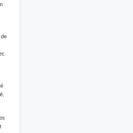
on
 de
ec
sé
é,
les
t