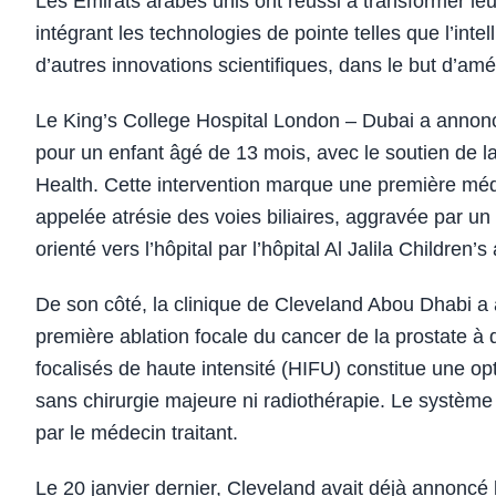
Les Émirats arabes unis ont réussi à transformer l
intégrant les technologies de pointe telles que l’intel
d’autres innovations scientifiques, dans le but d’améli
Le King’s College Hospital London – Dubai a annoncé
pour un enfant âgé de 13 mois, avec le soutien de l
Health. Cette intervention marque une première médic
appelée atrésie des voies biliaires, aggravée par un 
orienté vers l’hôpital par l’hôpital Al Jalila Children
De son côté, la clinique de Cleveland Abou Dhabi a
première ablation focale du cancer de la prostate à d
focalisés de haute intensité (HIFU) constitue une op
sans chirurgie majeure ni radiothérapie. Le système 
par le médecin traitant.
Le 20 janvier dernier, Cleveland avait déjà annoncé 