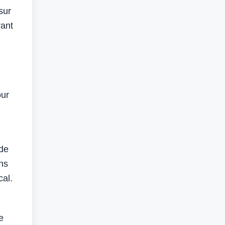
sur
vant
our
 de
ns
cal.
e